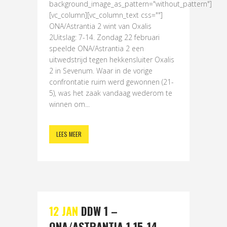
background_image_as_pattern="without_pattern"]
[vc_column][vc_column_text css=""]
ONA/Astrantia 2 wint van Oxalis
2Uitslag: 7-14. Zondag 22 februari
speelde ONA/Astrantia 2 een
uitwedstrijd tegen hekkensluiter Oxalis
2 in Sevenum. Waar in de vorige
confrontatie ruim werd gewonnen (21-
5), was het zaak vandaag wederom te
winnen om...
LEES MEER
12 JAN
DDW 1 –
ONA/ASTRANTIA 1 15-14