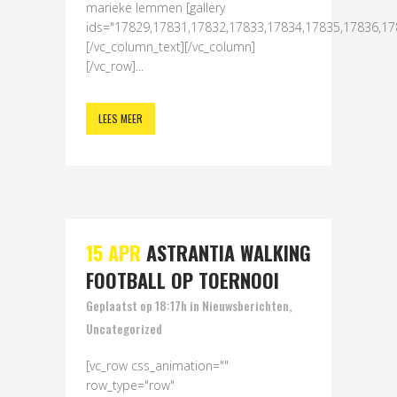
marieke lemmen [gallery
ids="17829,17831,17832,17833,17834,17835,17836,17
[/vc_column_text][/vc_column]
[/vc_row]...
LEES MEER
15 APR
ASTRANTIA WALKING
FOOTBALL OP TOERNOOI
Geplaatst op 18:17h
in
Nieuwsberichten
,
Uncategorized
[vc_row css_animation=""
row_type="row"