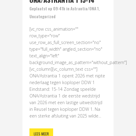
Geplaatst op 09:41h
in
Astrantia/ONA 1
,
Uncategorized
[vc_row css_animation=""
row_type="row"
use_row_as_full_screen_section="no"
type="full_width" angled_section="no"
text_align="left"
background_image_as_pattern="without_pattern"]
[vc_column][vc_column_text css=""]
ONA/Astrantia 1 opent 2026 met nipte
nederlaag tegen koploper DDW 1
Eindstand: 15-14 Zondag speelde
ONA/Astrantia 1 de eerste wedstrijd
van 2026 met een lastige uitwedstrijd
in Reusel tegen koploper DDW 1. Na
een sterke afsluiting van 2025 wilde...
LEES MEER