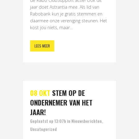
de Rabo ClubSupport actie! Ook dit
jaar doet Astrantia mee. Als lid van
Rabobank kun je gratis stemmen en
daarmee onze vereniging steunen. Het
kost jou niets, maar...
LEES MEER
08 OKT
STEM OP DE
ONDERNEMER VAN HET
JAAR!
Geplaatst op 13:07h
in
Nieuwsberichten
,
Uncategorized