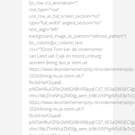
[vc_row css_animation=""
row_type="row"
use_row_as_full_screen_section="no"
type="full_width" angled_section="no"
text_align="left"
background_image_as_pattern="without_pattern"]
[vc_column][vc_column_text
css=""]Onze Tom kan de ondernemer
van Land van Cuijk en noord Limburg
worden! Breng dus je stem uit.
https://www.deondernemersprijs.nl/ondernemersprijs-
2024/breng-nu-je-stem-uit/?
fbclid=IwY2xjawE-
pWZleHRuA2FlbQIxMQABHXRjkjqEC67_653aQWSiEC3g
vYns1Nb2TmNYcJiZM00g_aem_b9ItUV5PYgAV5sE8eTc
https://www.deondernemersprijs.nl/ondernemersprijs-
2024/breng-nu-je-stem-uit/?
fbclid=IwY2xjawE-
pWZleHRuA2FlbQIxMQABHXRjkjqEC67_653aQWSiEC3g
vYns1Nb2TmNYcJiZM00g_aem_b9ItUV5PYgAV5sE8eTcQV