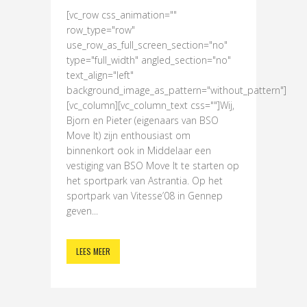
[vc_row css_animation=""
row_type="row"
use_row_as_full_screen_section="no"
type="full_width" angled_section="no"
text_align="left"
background_image_as_pattern="without_pattern"]
[vc_column][vc_column_text css=""]Wij,
Bjorn en Pieter (eigenaars van BSO
Move It) zijn enthousiast om
binnenkort ook in Middelaar een
vestiging van BSO Move It te starten op
het sportpark van Astrantia. Op het
sportpark van Vitesse’08 in Gennep
geven...
LEES MEER