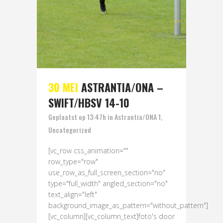
30 MEI
ASTRANTIA/ONA –
SWIFT/HBSV 14-10
Geplaatst op 13:47h
in
Astrantia/ONA 1
,
Uncategorized
[vc_row css_animation=""
row_type="row"
use_row_as_full_screen_section="no"
type="full_width" angled_section="no"
text_align="left"
background_image_as_pattern="without_pattern"]
[vc_column][vc_column_text]foto's door