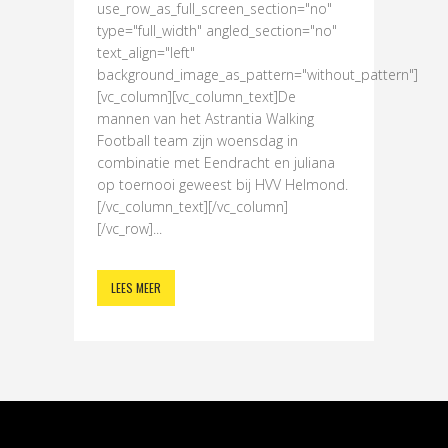
use_row_as_full_screen_section="no"
type="full_width" angled_section="no"
text_align="left"
background_image_as_pattern="without_pattern"]
[vc_column][vc_column_text]De
mannen van het Astrantia Walking
Football team zijn woensdag in
combinatie met Eendracht en juliana
op toernooi geweest bij HVV Helmond.
[/vc_column_text][/vc_column]
[/vc_row]...
LEES MEER