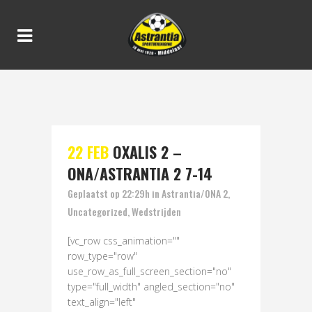
UNCATEGORIZED
22 FEB
OXALIS 2 –
ONA/ASTRANTIA 2 7-14
Geplaatst op 22:29h
in
Astrantia/ONA 2
,
Uncategorized
,
Wedstrijden
[vc_row css_animation=""
row_type="row"
use_row_as_full_screen_section="no"
type="full_width" angled_section="no"
text_align="left"