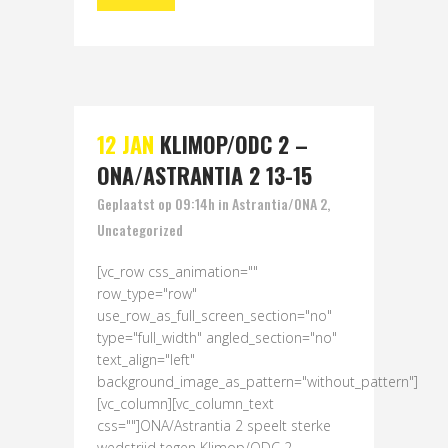
12 JAN
KLIMOP/ODC 2 –
ONA/ASTRANTIA 2 13-15
Geplaatst op 09:14h
in
Astrantia/ONA 2
,
Uncategorized
[vc_row css_animation=""
row_type="row"
use_row_as_full_screen_section="no"
type="full_width" angled_section="no"
text_align="left"
background_image_as_pattern="without_pattern"]
[vc_column][vc_column_text
css=""]ONA/Astrantia 2 speelt sterke
wedstrijd tegen Klimop/ODC 2