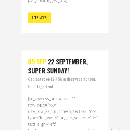
[/vc_column][/vc_row]...
LEES MEER
05 SEP
22 SEPTEMBER,
SUPER SUNDAY!
Geplaatst op 12:45h
in
Nieuwsberichten
,
Uncategorized
[vc_row css_animation=""
row_type="row"
use_row_as_full_screen_section="no"
type="full_width" angled_section="no"
text_align="left"