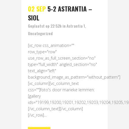
02 SEP
5-2 ASTRANTIA –
SIOL
Geplaatst op 22:52h
in
Astrantia 1
,
Uncategorized
[vc_row css_animation=""
row_type="row"
use_row_as_full_screen_section="no"
type="full_width" angled_section="no"
text_align="left"
background_image_as_pattern="without_pattern"]
[vc_column][vc_column_text
css=""]foto's door marieke lemmen:
[gallery
ids="19199,19200,19201,19202,19203,19204,19205,19
[/vc_column_text][/vc_column]
[/vc_row]...