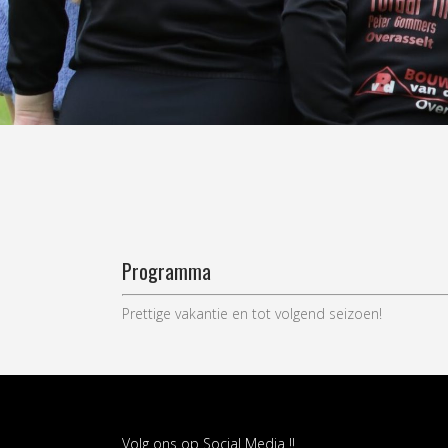
Programma
Prettige vakantie en tot volgend seizoen!
Volg ons op Social Media !!