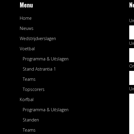
Menu
N
Home
Uw
Nieuws
Wedstrijdverslagen
Uw
Voetbal
Programma & Uitslagen
O
Stand Astrantia 1
Teams
Uw
Topscorers
Korfbal
Programma & Uitslagen
Standen
Teams