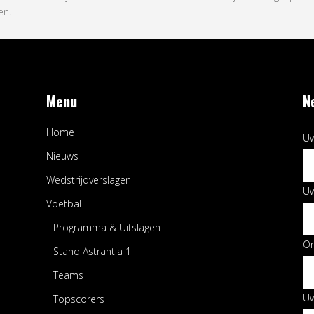
en.
Menu
N
Home
Uw
Nieuws
Wedstrijdverslagen
Uw
Voetbal
Programma & Uitslagen
O
Stand Astrantia 1
Teams
Uw
Topscorers