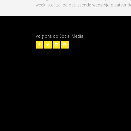
week later zal de beslissende wedstrijd plaatsvind
Volg ons op Social Media !!