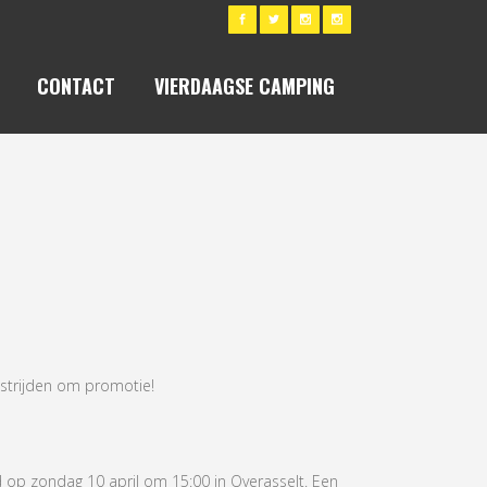
CONTACT
VIERDAAGSE CAMPING
TIEWEDSTRIJDEN
dstrijden om promotie!
d op zondag 10 april om 15:00 in Overasselt. Een