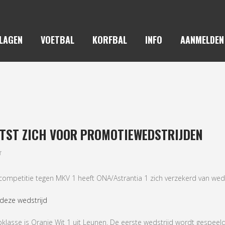
LAGEN
VOETBAL
KORFBAL
INFO
AANMELDEN
 1 PLAATST ZICH VOOR PROMO
TST ZICH VOOR PROMOTIEWEDSTRIJDEN
r
 competitie tegen MKV 1 heeft ONA/Astrantia 1 zich verzekerd van we
 deze wedstrijd
pklasse is Oranje Wit 1 uit Leunen. De eerste wedstrijd wordt gespeel