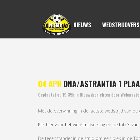
HOME
NIEUWS
WEDSTRIJDVERS
ONA/ASTRANTIA
04 APR
ONA/ASTRANTIA 1 PLAA
Geplaatst op 19:35h
in
Nieuwsberichten
door
Webmaste
Met de overwinning in de laatste wedstrijd van de
Klik hier voor het wedstrijdverslag en de foto’s van
De tegenstander in de strijd om een plek in de To