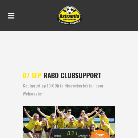
RABO CLUBSUPPORT
07 SEP
RABO CLUBSUPPORT
Geplaatst op 10:00h
in
Nieuwsberichten
door
Webmaster