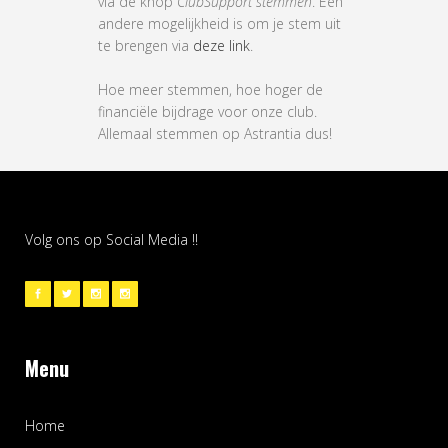
via de knop
ClubSupport stemmen
. Een
andere mogelijkheid is om je stem uit
te brengen via
deze link
.
Hoe meer stemmen, hoe hoger de
financiële bijdrage voor onze club.
Allemaal stemmen op Astrantia dus!
Volg ons op Social Media !!
Menu
Home