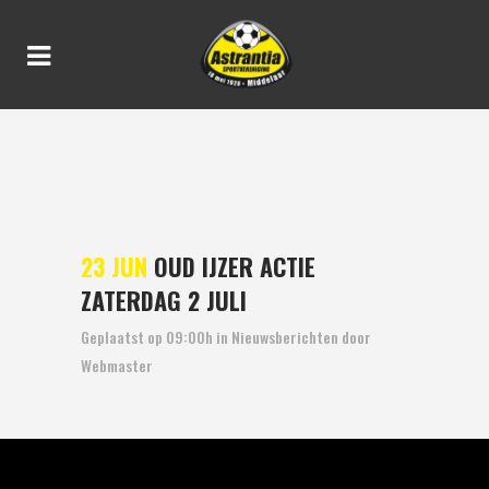
OUD IJZER ACTIE ZATERDAG
2 JULI
23 JUN
OUD IJZER ACTIE
ZATERDAG 2 JULI
Geplaatst op 09:00h
in
Nieuwsberichten
door
Webmaster