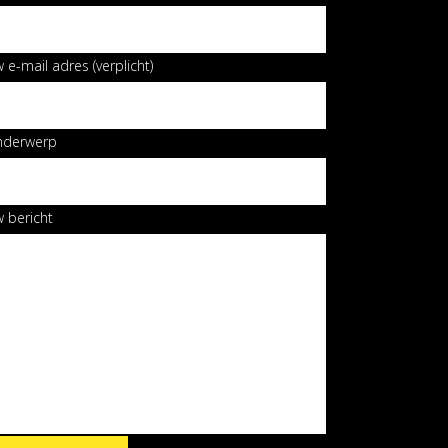
 e-mail adres (verplicht)
nderwerp
 bericht