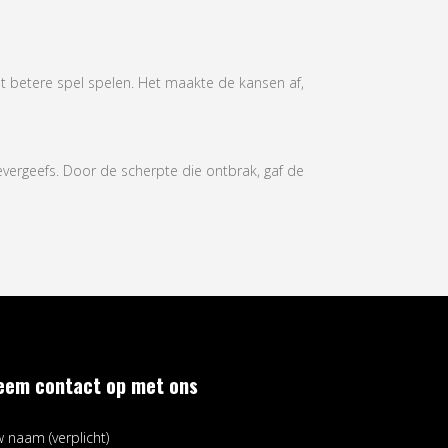
t betere spel spelen. Het maakte de kansen af,
evergeefs. Door de scherpte die ontbrak, gaf de
eem contact op met ons
 naam (verplicht)