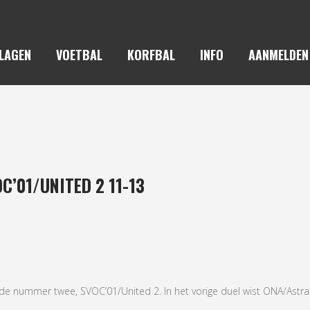
LAGEN
VOETBAL
KORFBAL
INFO
AANMELDEN
STRANTIA 2 – SVOC’01/UNITED 2
’01/UNITED 2 11-13
de nummer twee, SVOC’01/United 2. In het vorige duel wist ONA/Astra