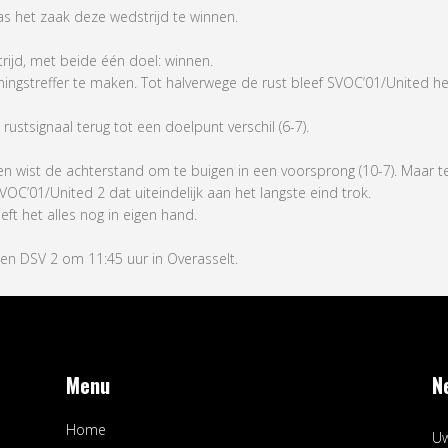
s het zaak deze wedstrijd te winnen.
jd, met beide één doel: winnen.
ingstreffer te maken. Tot halverwege de rust bleef SVOC’01/United he
rustsignaal terug tot een doelpunt verschil (6-7).
 en wist de achterstand om te buigen in een voorsprong (10-7). Maar t
C’01/United 2 dat uiteindelijk aan het langste eind trok.
eft het alles nog in eigen hand.
gen DSV 2 om 11:45 uur in Overasselt.
Menu
N
Home
Uw