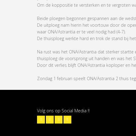
Om de koppositie te versterken en te vergroten wa
Beide ploegen begonnen gespannen aan de wedstri
De uitploeg nam hierin het voortouw door de open
waar ONA/Astrantia er te veel nodig had (4-7).
De thuisploeg werkte hard en trok de stand bij het 
Na rust was het ONA/Astrantia dat sterker startte
thuisploeg de voorsprong uit handen en was het SVO
Door dit verlies blijft ONA/Astrantia koploper en he
Zondag 1 februari speelt ONA/Astrantia 2 thuis te
Volg ons op Social Media !!