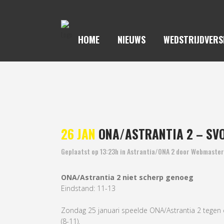
HOME
NIEUWS
WEDSTRIJDVERS
ONA/A
26 JAN
ONA/ASTRANTIA 2 – SVOC
Geplaatst op 13:23h
in
Astrantia/ONA 2
door
Webmaster
ONA/Astrantia 2 niet scherp genoeg
Eindstand: 11-13
Zondag 25 januari speelde ONA/Astrantia 2 tegen 
(8-11).