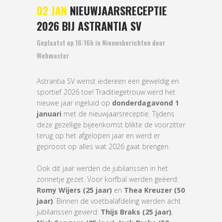
02 JAN
NIEUWJAARSRECEPTIE
2026 BIJ ASTRANTIA SV
Geplaatst op 16:16h
in
Nieuwsberichten
door
Webmaster
Astrantia SV wenst iedereen een geweldig en
sportief 2026 toe! Traditiegetrouw werd het
nieuwe jaar ingeluid op
donderdagavond 1
januari
met de nieuwjaarsreceptie. Tijdens
deze gezellige bijeenkomst blikte de voorzitter
terug op het afgelopen jaar en werd er
geproost op alles wat 2026 gaat brengen.
Ook dit jaar werden de jubilarissen in het
zonnetje gezet. Voor korfbal werden geëerd:
Romy Wijers (25 jaar)
en
Thea Kreuzer (50
jaar)
. Binnen de voetbalafdeling werden acht
jubilarissen gevierd:
Thijs Braks (25 jaar)
,