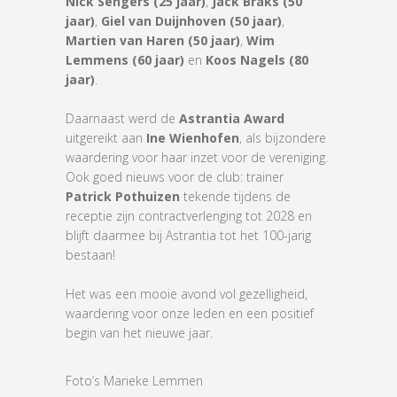
Nick Sengers (25 jaar)
,
Jack Braks (50
jaar)
,
Giel van Duijnhoven (50 jaar)
,
Martien van Haren (50 jaar)
,
Wim
Lemmens (60 jaar)
en
Koos Nagels (80
jaar)
.
Daarnaast werd de
Astrantia Award
uitgereikt aan
Ine Wienhofen
, als bijzondere
waardering voor haar inzet voor de vereniging.
Ook goed nieuws voor de club: trainer
Patrick Pothuizen
tekende tijdens de
receptie zijn contractverlenging tot 2028 en
blijft daarmee bij Astrantia tot het 100-jarig
bestaan!
Het was een mooie avond vol gezelligheid,
waardering voor onze leden en een positief
begin van het nieuwe jaar.
Foto’s Marieke Lemmen