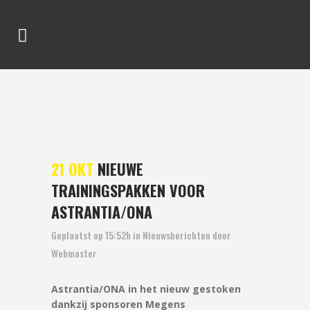
NIEUWE TRAININGSPAKKEN
VOOR ASTRANTIA/ONA
21 OKT
NIEUWE
TRAININGSPAKKEN VOOR
ASTRANTIA/ONA
Geplaatst op 15:52h
in
Nieuwsberichten
door
Webmaster
Astrantia/ONA in het nieuw gestoken
dankzij sponsoren Megens