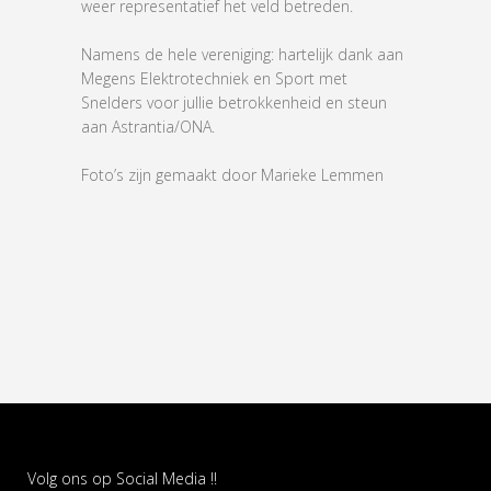
weer representatief het veld betreden.
Namens de hele vereniging: hartelijk dank aan
Megens Elektrotechniek en Sport met
Snelders voor jullie betrokkenheid en steun
aan Astrantia/ONA.
Foto’s zijn gemaakt door Marieke Lemmen
Volg ons op Social Media !!