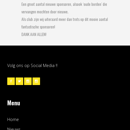
Een groot aantal nieuwe sponsoren, alsook ‘oude borden’ die
vervangen mochten door nieuwe.
Als club zijn wij uiteraard meer dan trots op dit mooie aantal
fantastische sponsoren!
DANK AAN ALLEN!
Volg ons op Social Media !!
Menu
Home
Nieuws