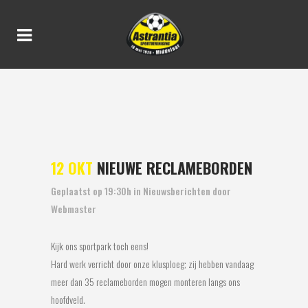
NIEUWE RECLAMEBORDEN
12 OKT
NIEUWE RECLAMEBORDEN
Geplaatst op 19:30h
in
Nieuwsberichten
door
Webmaster
Kijk ons sportpark toch eens!
Hard werk verricht door onze klusploeg; zij hebben vandaag
meer dan 35 reclameborden mogen monteren langs ons
hoofdveld.