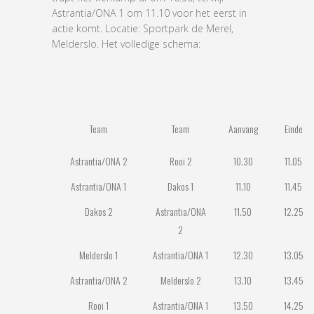
Astrantia/ONA 1 om 11.10 voor het eerst in
actie komt. Locatie: Sportpark de Merel,
Melderslo. Het volledige schema:
Team
Team
Aanvang
Einde
Astrantia/ONA 2
Rooi 2
10.30
11.05
Astrantia/ONA 1
Dakos 1
11.10
11.45
Dakos 2
Astrantia/ONA
11.50
12.25
2
Melderslo 1
Astrantia/ONA 1
12.30
13.05
Astrantia/ONA 2
Melderslo 2
13.10
13.45
Rooi 1
Astrantia/ONA 1
13.50
14.25