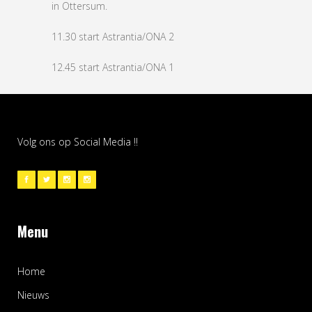
in Ottersum.
11.30 start Astrantia/ONA 2
12.45 start Astrantia/ONA 1
Volg ons op Social Media !!
Menu
Home
Nieuws