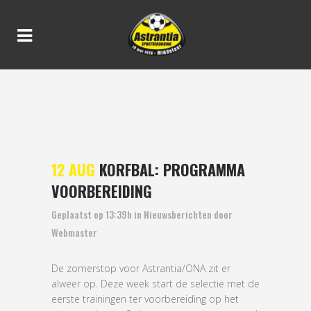
KORFBAL: PROGRAMMA
VOORBEREIDING
12 AUG
KORFBAL: PROGRAMMA
VOORBEREIDING
Geplaatst op 13:39h
in
Nieuwsberichten
door
Webmaster
De zomerstop voor Astrantia/ONA zit er
alweer op. Deze week start de selectie met de
eerste trainingen ter voorbereiding op het