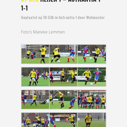
1-1
Geplaatst op 18:53h
in
Astrantia 1
door
Webmaster
Foto’s Marieke Lemmen