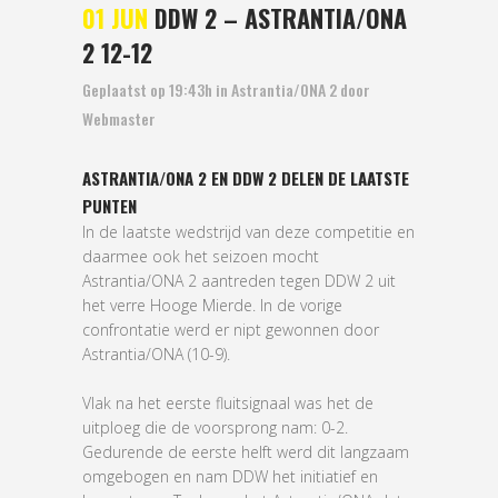
01 JUN
DDW 2 – ASTRANTIA/ONA
2 12-12
Geplaatst op 19:43h
in
Astrantia/ONA 2
door
Webmaster
ASTRANTIA/ONA 2 EN DDW 2 DELEN DE LAATSTE
PUNTEN
In de laatste wedstrijd van deze competitie en
daarmee ook het seizoen mocht
Astrantia/ONA 2 aantreden tegen DDW 2 uit
het verre Hooge Mierde. In de vorige
confrontatie werd er nipt gewonnen door
Astrantia/ONA (10-9).
Vlak na het eerste fluitsignaal was het de
uitploeg die de voorsprong nam: 0-2.
Gedurende de eerste helft werd dit langzaam
omgebogen en nam DDW het initiatief en