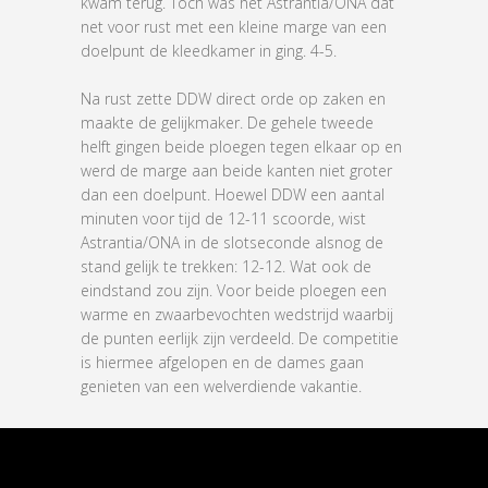
kwam terug. Toch was het Astrantia/ONA dat
net voor rust met een kleine marge van een
doelpunt de kleedkamer in ging. 4-5.
Na rust zette DDW direct orde op zaken en
maakte de gelijkmaker. De gehele tweede
helft gingen beide ploegen tegen elkaar op en
werd de marge aan beide kanten niet groter
dan een doelpunt. Hoewel DDW een aantal
minuten voor tijd de 12-11 scoorde, wist
Astrantia/ONA in de slotseconde alsnog de
stand gelijk te trekken: 12-12. Wat ook de
eindstand zou zijn. Voor beide ploegen een
warme en zwaarbevochten wedstrijd waarbij
de punten eerlijk zijn verdeeld. De competitie
is hiermee afgelopen en de dames gaan
genieten van een welverdiende vakantie.