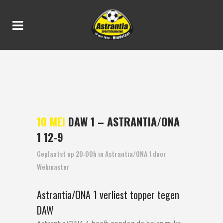
DAW 1 – ASTRANTIA/ONA 1
12-9
10 MEI
DAW 1 – ASTRANTIA/ONA
1 12-9
Geplaatst op 20:00h
in
Astrantia/ONA 1
door
Webmaster
Astrantia/ONA 1 verliest topper tegen
DAW