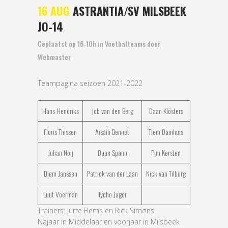
16 AUG
ASTRANTIA/SV MILSBEEK
JO-14
Geplaatst op 16:10h
in
Voetbalteams
door
Webmaster
Teampagina seizoen 2021-2022
Hans Hendriks
Job van den Berg
Daan Klösters
Floris Thissen
Aisaih Bennet
Tiem Damhuis
Julian Noij
Daan Spann
Pim Kersten
Diem Janssen
Patrick van der Laan
Nick van Tilburg
Luut Voerman
Tycho Jager
Trainers: Jurre Berns en Rick Simons
Najaar in Middelaar en voorjaar in Milsbeek