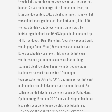
tweede helft gaven de dames deze voorsprong niet meer uit
handen. Ze wisten de marge uit te breiden naar twee, en
later drie doelpunten. DAKOS bleef aandringen, maar kon het
verschil niet meer goedmaken. Toen kort voor tijd de 14-10
viel, was duidelijk dat de overwinning binnen was. Een
laatste tegendoelpunt van DAKOS bepaalde de eindstand op
14-11. Hoofdcoach Demi Binnenhei: “Door sterk rebound werk
van de jonge Anouk Voss (17) wisten we veel aanvallen van
Dakos onschadelijk te maken. Helaas duurde het even
voordat we een gat konden slaan, waardoor het lang
spannend bleef. Gelukkig liepen we in de slotfase uit en
trokken we de winst naar ons toe.” Een knappe
teamprestatie van Astrantia/ONA, dat hiermee voor het eerst
in de clubhistorie de halve finale van de beker bereikt. Ze
zullen het in de halve finale opnemen tegen de Korfrakkers.
Op donderdag 15 mei om 20.00 uur zal de strijd in Middelaar
losbarsten voor die felbegeerde plek in de bekerfinale.
Bekerwedstrijd (Foto’s: Marieke Lemmen)