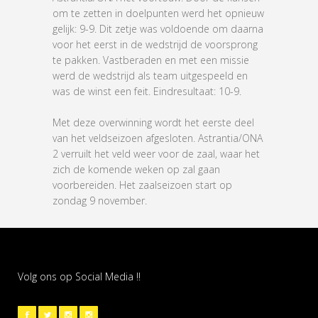
om te zetten in doelpunten werd het opnieuw
gelijk: 9-9. Dit zetje was voldoende om daarna
voor het eerst in de wedstrijd de voorsprong
te pakken. Vastberaden en met een missie
werd de wedstrijd als team uitgespeeld en
was de winst een feit. Eindresultaat: 10-9.
Met deze overwinning wordt het eerste deel
van het veldseizoen afgesloten. Astrantia/ONA
2 verruilt het veld weer voor de zaal, waar het
zich de komende weken op zal gaan
voorbereiden. Het zaalseizoen start op
zondag 9 november.
Volg ons op Social Media !!