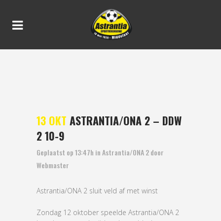
ASTRANTIA/ONA 2 – DDW 2
10-9
13 OKT
ASTRANTIA/ONA 2 – DDW
2 10-9
Geplaatst op 13:47h
in
Astrantia/ONA 2
door
Webmaster
Astrantia/ONA 2 sluit veld af met winst
Zondag 12 oktober speelde Astrantia/ONA 2