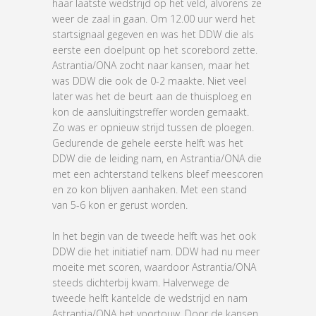
haar laatste wedstrijd op het veld, alvorens ze
weer de zaal in gaan. Om 12.00 uur werd het
startsignaal gegeven en was het DDW die als
eerste een doelpunt op het scorebord zette.
Astrantia/ONA zocht naar kansen, maar het
was DDW die ook de 0-2 maakte. Niet veel
later was het de beurt aan de thuisploeg en
kon de aansluitingstreffer worden gemaakt.
Zo was er opnieuw strijd tussen de ploegen.
Gedurende de gehele eerste helft was het
DDW die de leiding nam, en Astrantia/ONA die
met een achterstand telkens bleef meescoren
en zo kon blijven aanhaken. Met een stand
van 5-6 kon er gerust worden.
In het begin van de tweede helft was het ook
DDW die het initiatief nam. DDW had nu meer
moeite met scoren, waardoor Astrantia/ONA
steeds dichterbij kwam. Halverwege de
tweede helft kantelde de wedstrijd en nam
Astrantia/ONA het voortouw. Door de kansen