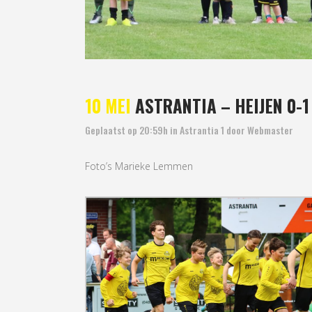
10 MEI
ASTRANTIA – HEIJEN 0-1
Geplaatst op 20:59h
in
Astrantia 1
door
Webmaster
Foto’s Marieke Lemmen