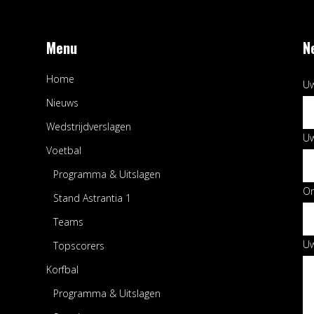
Menu
N
Home
Uw
Nieuws
Wedstrijdverslagen
Uw
Voetbal
Programma & Uitslagen
O
Stand Astrantia 1
Teams
Uw
Topscorers
Korfbal
Programma & Uitslagen