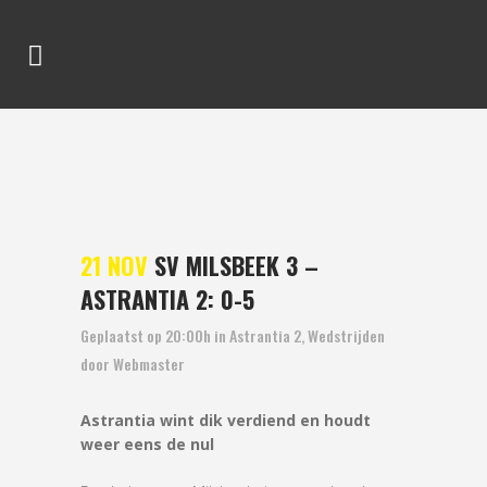
SV MILSBEEK 3 –
ASTRANTIA 2: 0-5
21 NOV
SV MILSBEEK 3 –
ASTRANTIA 2: 0-5
Geplaatst op 20:00h
in
Astrantia 2
,
Wedstrijden
door
Webmaster
Astrantia wint dik verdiend en houdt
weer eens de nul