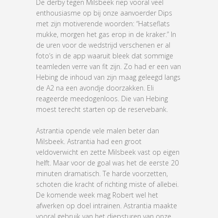
De derby tegen Milsbeek riep vooral veel
enthousiasme op bij onze aanvoerder Dips
met zijn motiverende woorden: “Hatseflats
mukke, morgen het gas erop in de kraker.” In
de uren voor de wedstrijd verschenen er al
foto’s in de app waaruit bleek dat sommige
teamleden verre van fit zijn. Zo had er een van
Hebing de inhoud van zijn maag geleegd langs
de A2 na een avondje doorzakken. Eli
reageerde meedogenloos. Die van Hebing
moest terecht starten op de reservebank.
Astrantia opende vele malen beter dan
Milsbeek. Astrantia had een groot
veldoverwicht en zette Milsbeek vast op eigen
helft. Maar voor de goal was het de eerste 20
minuten dramatisch. Te harde voorzetten,
schoten die kracht of richting miste of allebei.
De komende week mag Robert wel het
afwerken op doel intrainen. Astrantia maakte
vooral gebruik van het diepsturen van onze