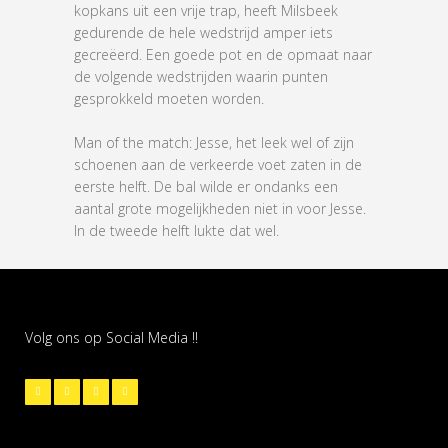
kopkans uit een vrije trap, heeft Milsbeek
gedurende de hele wedstrijd amper iets
gecreëerd. Een goede pot en de opmaat naar
de volgende wedstrijden waarin punten
gesprokkeld moeten worden.
Man of the match: Jesse, het leek wel of zijn
schoenen aan de verkeerde voet zaten in de
eerste helft. De bal wilde er ondanks een
aantal grote mogelijkheden niet in voor Jesse.
In de tweede helft lukte dat wel.
Volg ons op Social Media !!