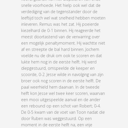
snelle voorhoede. Het hielp ook wel dat de
verdediging van de tegenstander door de
leeftijd toch wel wat snelheid hebben moeten
inleveren. Remus was het zat. Hij poeierde
kiezelhard de 0-1 binnen. Hij reageerde het
meest doortastend van de verwarring over
een mogelijk penaltymoment. Hij wachtte niet
af en streepte de bal hard binnen. Jochem
voelde nu de druk om ook te scoren en dat
lukte hem nog in de eerste helft. Hij werd
diepgestuurd, omspeelde de keeper en
scoorde, 0-2. Jesse wilde in navolging van zijn
broer ook nog scoren in de eerste helft. De
paal weerhield hem daarvan. In de tweede
helft kon Jesse wel twee keer scoren, waarvan
een mooi uitgespeelde aanval en de ander
een rebound op een schot van Robert; 0-4.
De 0-5 kwam van de voet van Toon nadat die
door Ruben was weggestuurd. Op een
moment in de eerste helft na, een vrije