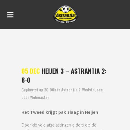
HEIJEN 3 – ASTRANTIA 2: 8-
0
05 DEC
HEIJEN 3 – ASTRANTIA 2:
8-0
Geplaatst op 20:00h
in
Astrantia 2
,
Wedstrijden
door
Webmaster
Het Tweed krijgt pak slaag in Heijen
Door de vele afgelastingen elders op de