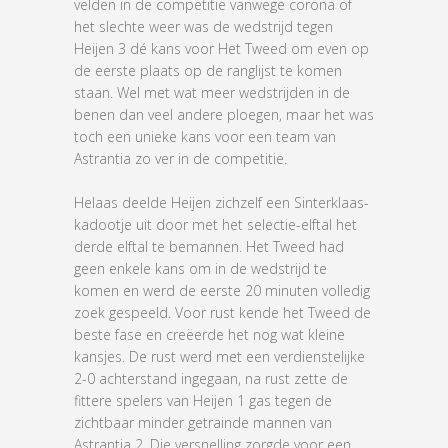
velden in de competitie vanwege corona of
het slechte weer was de wedstrijd tegen
Heijen 3 dé kans voor Het Tweed om even op
de eerste plaats op de ranglijst te komen
staan. Wel met wat meer wedstrijden in de
benen dan veel andere ploegen, maar het was
toch een unieke kans voor een team van
Astrantia zo ver in de competitie.
Helaas deelde Heijen zichzelf een Sinterklaas-
kadootje uit door met het selectie-elftal het
derde elftal te bemannen. Het Tweed had
geen enkele kans om in de wedstrijd te
komen en werd de eerste 20 minuten volledig
zoek gespeeld. Voor rust kende het Tweed de
beste fase en creëerde het nog wat kleine
kansjes. De rust werd met een verdienstelijke
2-0 achterstand ingegaan, na rust zette de
fittere spelers van Heijen 1 gas tegen de
zichtbaar minder getrainde mannen van
Astrantia 2. Die versnelling zorgde voor een