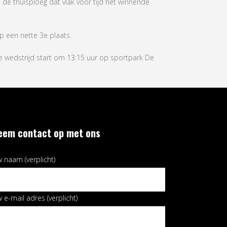
 de thuisploeg dat vlak voor tijd het winnende
op een nette 3e plaats.
e wedstrijd start om 13:15 uur op sportpark De
eem contact op met ons
 naam (verplicht)
 e-mail adres (verplicht)