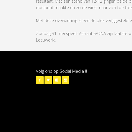
resultaat. Met een stand van 12-12 gingen beide pl
doelpunt maakte en zo de winst naar zich toe trok
Met deze overwinning is een 4e plek veiliggesteld e
Zondag 31 mei speelt Astrantia/ONA zijn laatste 
Leeuwerik.
Volg ons op Social Media !!