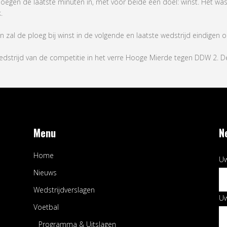
oegen de laatste minuten in, met voor beide één doel: winst. Het was
.
n zal de ploeg bij winst in de volgende en laatste wedstrijd eindigen 
wedstrijd van de competitie in het verre Hooge Mierde tegen DDW 2. D
Menu
N
Home
Uw
Nieuws
Wedstrijdverslagen
Uw
Voetbal
Programma & Uitslagen